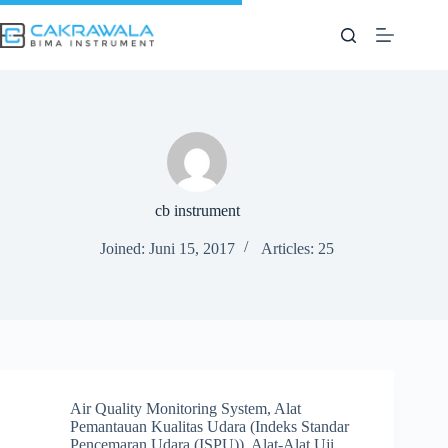
Skip
to
content
cb instrument
Joined: Juni 15, 2017
Articles: 25
Air Quality Monitoring System
,
Alat
Pemantauan Kualitas Udara (Indeks Standar
Pencemaran Udara (ISPU))
,
Alat-Alat Uji