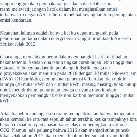
yang menggunakan pembakaran gas dan solar telah secara
resmi melewati jaringan listrik dalam hal menghasilkan
emisi
terbanyak di negara AS. Tahun ini melihat kelanjutan tren peningkatan
emisi kendaraan.
Keanehan lainnya adalah bahwa hal itu dapat mengarah pada
penurunan pertama dalam energi bersih yang diproduksi di Amerika
Serikat sejak 2012.
Cuaca juga memainkan peran dalam pembangkit listrik dari bahan
bakar tertentu. Setelah dua tahun tingkat curah hujan lebih tinggi dari
rata-rata di beberapa daerah, pembangkit listrik tenaga air
diproyeksikan akan menurun pada 2018 dengan 30 miliar kilowatt-jam
(kWh). Di luar hidro, peningkatan generasi terbarukan dan nuklir
lainnya (20 miliar kWh dan 4 miliar kWh, masing-masing) tidak cukup
untuk mengimbangi penurunan tenaga air yang diperkirakan,
menyebabkan pembangkit listrik non-karbon menurun hingga 5 miliar
kWh.
Adalah aneh mendengar seseorang memperkirakan bahwa temperatur
akan kembali ke rata-rata sepuluh tahun terakhir, ketika tampaknya kita
berada di saat tren pemanasan yang jelas dan peningkatan volume
CO2. Namun, ada peluang bahwa 2016 akan menjadi suhu puncak
lokal sejak tahun 2017 akan menjadi tahun dengan suhu yang lebih