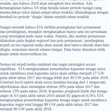
rendah, dan bahwa 2018 akan mengikuti tren tersebut. Ada
kemungkinan bahwa AS tetap berada dalam periode hangat yang
memecahkan rekor dalam empat tahun terakhir, dibandingkan dengan
kembali ke periode ‘dingin’ dalam sepuluh tahun terakhir.
Sangat menarik bahwa EIA melihat peningkatan hari pemanasan
dan pendinginan, mungkin mengharapkan hanya satu sisi persamaan
yang meningkat pada suatu waktu. Namun, jika analisis pemanasan
dilakukan pada tingkat regional dan pola pemanasan / pendinginan
terjadi secara regional maka akan masuk akal bahwa daerah utara bisa
dingin, sementara daerah selatan hangat. Data harus diuraikan lebih
lanjut untuk memverifikasi ini.
Semua ini terjadi ketika matahari dan angin meningkat secara
signifikan, EIA mengharapkan penambahan kapasitas tenaga surya
untuk membawa total kapasitas surya skala utilitas menjadi 27 GW
pada akhir tahun 2017 dan hingga lebih dari 30 GW pada akhir 2018.
Generasi kecil seperti skala surya (instalasi kurang dari 1 megawatt)
diperkirakan akan meningkat sebesar 28% pada tahun 2017 dan
sebesar 23% pada tahun 2018. Kapasitas penghasil listrik dari tenaga
angin di AS pada akhir tahun 2016 adalah 82 gigawatt (GW). EIA
mengharapkan penambahan kapasitas tenaga angin untuk membawa
kapasitas angin total hingga 88 GW pada akhir tahun 2017 dan
menjadi 96 GW pada akhir 2018.