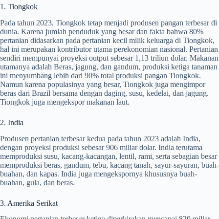
1. Tiongkok
Pada tahun 2023, Tiongkok tetap menjadi produsen pangan terbesar di
dunia. Karena jumlah penduduk yang besar dan fakta bahwa 80%
pertanian didasarkan pada pertanian kecil milik keluarga di Tiongkok,
hal ini merupakan kontributor utama perekonomian nasional. Pertanian
sendiri mempunyai proyeksi output sebesar 1,13 triliun dolar. Makanan
utamanya adalah Beras, jagung, dan gandum, produksi ketiga tanaman
ini menyumbang lebih dari 90% total produksi pangan Tiongkok.
Namun karena populasinya yang besar, Tiongkok juga mengimpor
beras dari Brazil bersama dengan daging, susu, kedelai, dan jagung.
Tiongkok juga mengekspor makanan laut.
2. India
Produsen pertanian terbesar kedua pada tahun 2023 adalah India,
dengan proyeksi produksi sebesar 906 miliar dolar. India terutama
memproduksi susu, kacang-kacangan, lentil, rami, serta sebagian besar
memproduksi beras, gandum, tebu, kacang tanah, sayur-sayuran, buah-
buahan, dan kapas. India juga mengekspornya khususnya buah-
buahan, gula, dan beras.
3. Amerika Serikat
Ekonomi pertanian terbesar ketiga diperkirakan mencapai 829 miliar