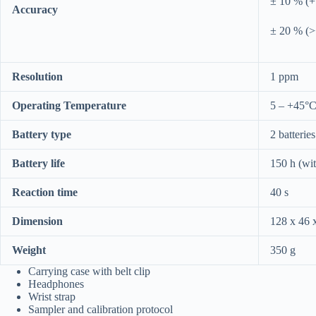
± 10 % (
Accuracy
± 20 % (
Resolution
1 ppm
Operating
Temperature
5 – +45°
Battery type
2 batteri
Battery life
150 h (wit
Reaction time
40 s
Dimension
128 x 46
Weight
350 g
Carrying case with belt clip
Headphones
Wrist strap
Sampler and calibration protocol