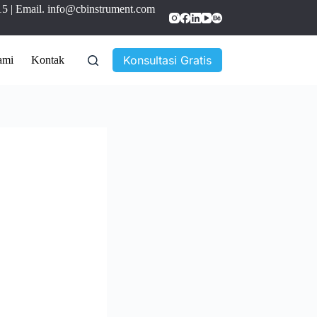
15
| Email.
info@cbinstrument.com
Konsultasi Gratis
ami
Kontak