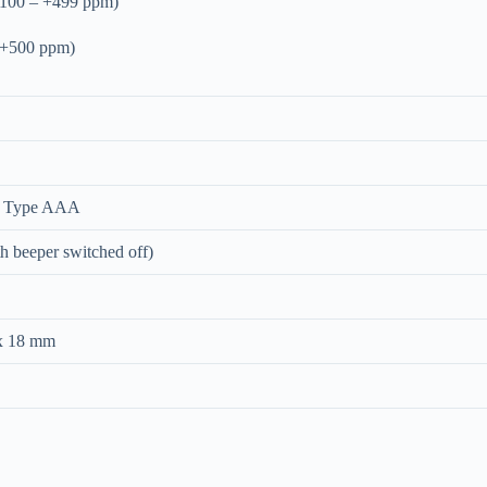
+100 – +499 ppm)
>+500 ppm)
C
es Type AAA
h beeper switched off)
 x 18 mm