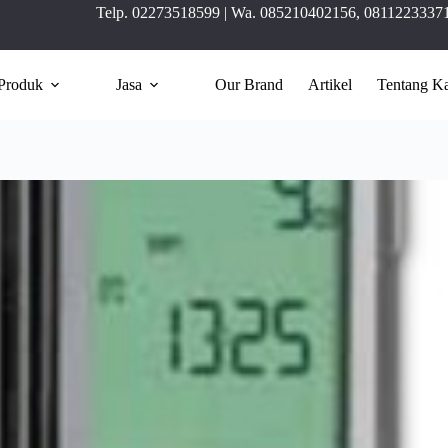
Telp.
02273518599
| Wa.
085210402156
,
0811223337
Produk
Jasa
Our Brand
Artikel
Tentang K