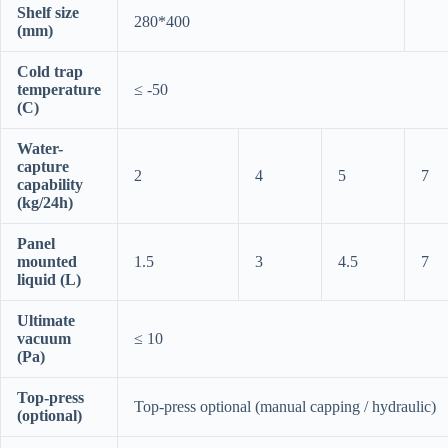
Shelf size
280*400
(mm)
Cold trap
temperature
≤ -50
(C)
Water-
capture
2
4
5
7
capability
(kg/24h)
Panel
mounted
1.5
3
4.5
7
liquid (L)
Ultimate
vacuum
≤ 10
(Pa)
Top-press
Top-press optional (manual capping / hydraulic)
(optional)