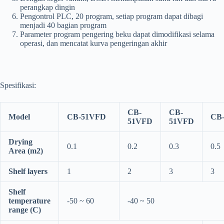
perangkap dingin
Pengontrol PLC, 20 program, setiap program dapat dibagi
menjadi 40 bagian program
Parameter program pengering beku dapat dimodifikasi selama
operasi, dan mencatat kurva pengeringan akhir
Spesifikasi:
CB-
CB-
Model
CB-51VFD
CB
51VFD
51VFD
Drying
0.1
0.2
0.3
0.5
Area (m2)
Shelf layers
1
2
3
3
Shelf
temperature
-50 ~ 60
-40 ~ 50
range (C)