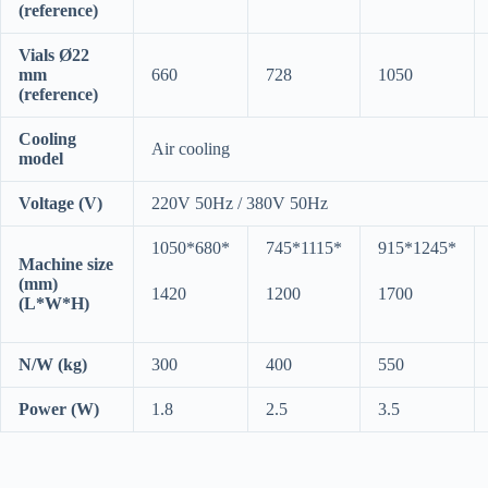
(reference)
Vials Ø22
mm
660
728
1050
(reference)
Cooling
Air cooling
model
Voltage (V)
220V 50Hz / 380V 50Hz
1050*680*
745*1115*
915*1245*
Machine size
(mm)
1420
1200
1700
(L*W*H)
N/W (kg)
300
400
550
Power (W)
1.8
2.5
3.5