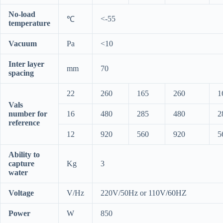
No-load
<-55
℃
temperature
Vacuum
Pa
<10
Inter layer
mm
70
spacing
22
260
165
260
1
Vals
number for
16
480
285
480
2
reference
12
920
560
920
5
Ability to
capture
Kg
3
water
Voltage
V/Hz
220V/50Hz or 110V/60HZ
Power
W
850