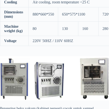
Cooling
Air cooling, room temperature <25 C
Dimensions
880*660*550
650*575*1100
720
(mm)
Machine
80
130
160
280
weight (kg)
Voltage
220V 50HZ / 110V 60HZ
Pengering beku vakum (kabinet persegi) cocok untuk sampel