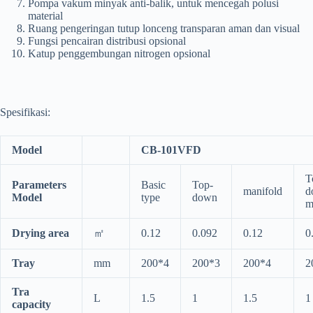
Pompa vakum minyak anti-balik, untuk mencegah polusi
material
Ruang pengeringan tutup lonceng transparan aman dan visual
Fungsi pencairan distribusi opsional
Katup penggembungan nitrogen opsional
Spesifikasi:
Model
CB-101VFD
T
Parameters
Basic
Top-
manifold
d
Model
type
down
m
Drying area
㎡
0.12
0.092
0.12
0
Tray
mm
200*4
200*3
200*4
2
Tra
L
1.5
1
1.5
1
capacity