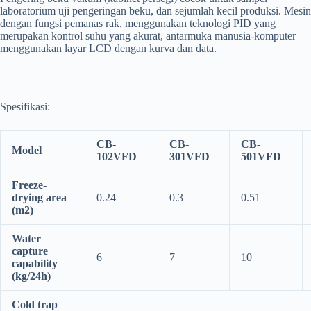
laboratorium uji pengeringan beku, dan sejumlah kecil produksi. Mesin
dengan fungsi pemanas rak, menggunakan teknologi PID yang
merupakan kontrol suhu yang akurat, antarmuka manusia-komputer
menggunakan layar LCD dengan kurva dan data.
Spesifikasi:
CB-
CB-
CB-
Model
102VFD
301VFD
501VFD
Freeze-
drying area
0.24
0.3
0.51
(
m2
)
Water
capture
6
7
10
capability
(kg/24h)
Cold trap