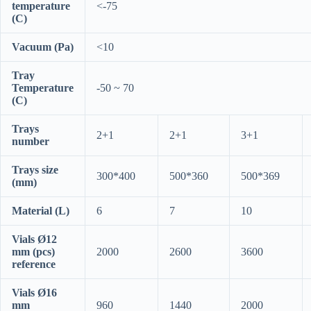
temperature
<-75
(C)
Vacuum (Pa)
<10
Tray
Temperature
-50 ~ 70
(C)
Trays
2+1
2+1
3+1
number
Trays size
300*400
500*360
500*369
(mm)
Material (L)
6
7
10
Vials Ø12
mm (pcs)
2000
2600
3600
reference
Vials Ø16
mm
960
1440
2000