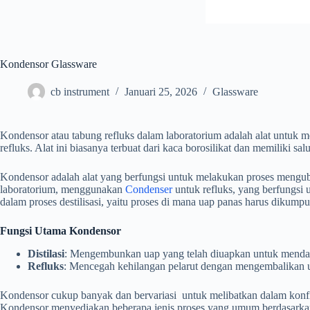
Kondensor Glassware
cb instrument
Januari 25, 2026
Glassware
Kondensor atau tabung refluks dalam laboratorium adalah alat untuk 
refluks. Alat ini biasanya terbuat dari kaca borosilikat dan memiliki s
Kondensor adalah alat yang berfungsi untuk melakukan proses mengu
laboratorium, menggunakan
Condenser
untuk refluks, yang berfungsi 
dalam proses destilisasi, yaitu proses di mana uap panas harus dikump
Fungsi Utama Kondensor
Distilasi
: Mengembunkan uap yang telah diuapkan untuk mendap
Refluks
: Mencegah kehilangan pelarut dengan mengembalikan 
Kondensor cukup banyak dan bervariasi untuk melibatkan dalam konfi
Kondensor menyediakan beberapa jenis proses yang umum berdasarkan p