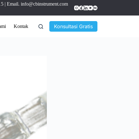
15
| Email.
info@cbinstrument.com
Konsultasi Gratis
ami
Kontak