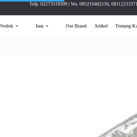
Telp.
02273518599
| Wa.
085210402156
,
0811223337
Produk
Jasa
Our Brand
Artikel
Tentang K