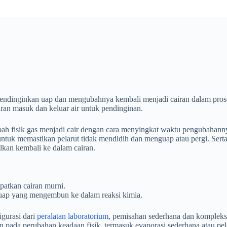
mendinginkan uap dan mengubahnya kembali menjadi cairan dalam proses
aluran masuk dan keluar air untuk pendinginan.
bah fisik gas menjadi cair dengan cara menyingkat waktu pengubahan
untuk memastikan pelarut tidak mendidih dan menguap atau pergi. Sert
ulkan kembali ke dalam cairan.
atkan cairan murni.
uap yang mengembun ke dalam reaksi kimia.
gurasi dari
peralatan laboratorium
, pemisahan sederhana dan kompleks, u
ada perubahan keadaan fisik, termasuk evaporasi sederhana atau pelar