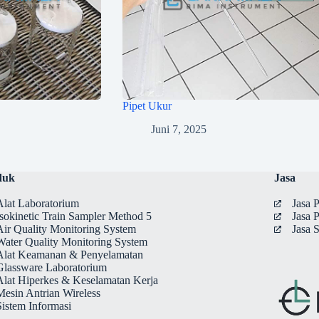
Pipet Ukur
Juni 7, 2025
duk
Jasa
Alat Laboratorium
Jasa
Isokinetic Train Sampler Method 5
Jasa 
Air Quality Monitoring System
Jasa 
Water Quality Monitoring System
Alat Keamanan & Penyelamatan
Glassware Laboratorium
Alat Hiperkes & Keselamatan Kerja
Mesin Antrian Wireless
Sistem Informasi