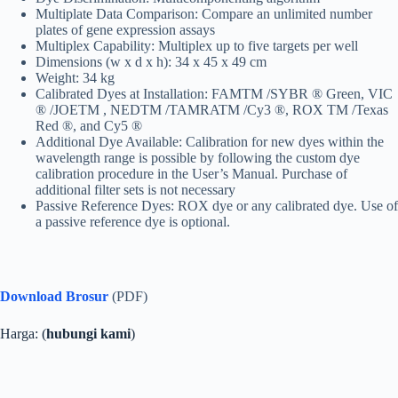
Multiplate Data Comparison: Compare an unlimited number
plates of gene expression assays
Multiplex Capability: Multiplex up to five targets per well
Dimensions (w x d x h): 34 x 45 x 49 cm
Weight: 34 kg
Calibrated Dyes at Installation: FAMTM /SYBR ® Green, VIC
® /JOETM , NEDTM /TAMRATM /Cy3 ®, ROX TM /Texas
Red ®, and Cy5 ®
Additional Dye Available: Calibration for new dyes within the
wavelength range is possible by following the custom dye
calibration procedure in the User’s Manual. Purchase of
additional filter sets is not necessary
Passive Reference Dyes: ROX dye or any calibrated dye. Use of
a passive reference dye is optional.
Download Brosur
(PDF)
Harga: (
hubungi kami
)