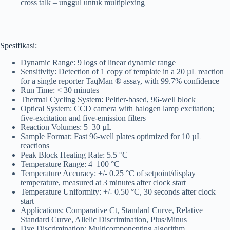
cross talk – unggul untuk multiplexing
Spesifikasi:
Dynamic Range: 9 logs of linear dynamic range
Sensitivity: Detection of 1 copy of template in a 20 µL reaction
for a single reporter TaqMan ® assay, with 99.7% confidence
Run Time: < 30 minutes
Thermal Cycling System: Peltier-based, 96-well block
Optical System: CCD camera with halogen lamp excitation;
five-excitation and five-emission filters
Reaction Volumes: 5–30 µL
Sample Format: Fast 96-well plates optimized for 10 µL
reactions
Peak Block Heating Rate: 5.5 °C
Temperature Range: 4–100 °C
Temperature Accuracy: +/- 0.25 °C of setpoint/display
temperature, measured at 3 minutes after clock start
Temperature Uniformity: +/- 0.50 °C, 30 seconds after clock
start
Applications: Comparative Ct, Standard Curve, Relative
Standard Curve, Allelic Discrimination, Plus/Minus
Dye Discrimination: Multicomponenting algorithm