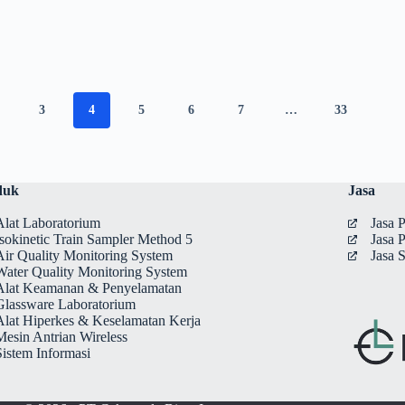
3
4
5
6
7
…
33
duk
Jasa
Alat Laboratorium
Jasa
Isokinetic Train Sampler Method 5
Jasa 
Air Quality Monitoring System
Jasa 
Water Quality Monitoring System
Alat Keamanan & Penyelamatan
Glassware Laboratorium
Alat Hiperkes & Keselamatan Kerja
Mesin Antrian Wireless
Sistem Informasi