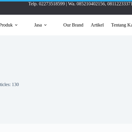
Telp.
02273518599
| Wa.
085210402156
,
0811223337
Produk
Jasa
Our Brand
Artikel
Tentang K
ticles: 130