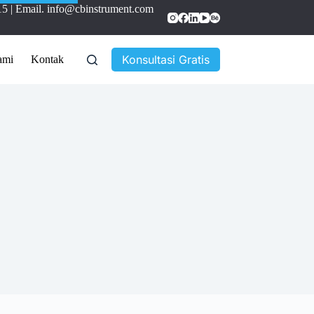
15
| Email.
info@cbinstrument.com
Konsultasi Gratis
ami
Kontak