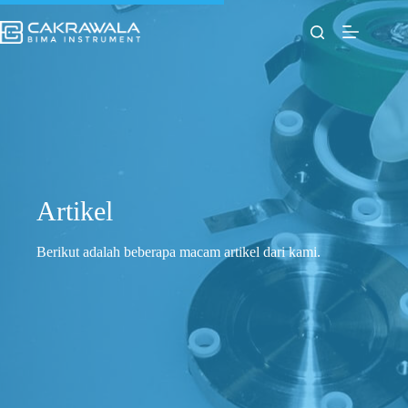
Skip
to
content
Artikel
Berikut adalah beberapa macam artikel dari kami.