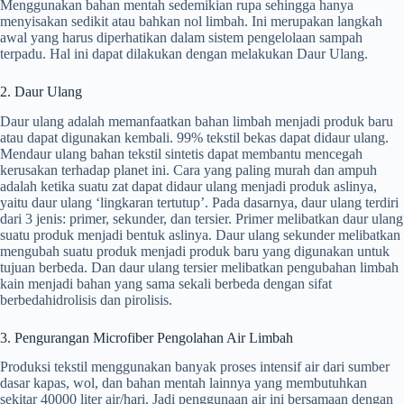
Menggunakan bahan mentah sedemikian rupa sehingga hanya
menyisakan sedikit atau bahkan nol limbah. Ini merupakan langkah
awal yang harus diperhatikan dalam sistem pengelolaan sampah
terpadu. Hal ini dapat dilakukan dengan melakukan Daur Ulang.
2. Daur Ulang
Daur ulang adalah memanfaatkan bahan limbah menjadi produk baru
atau dapat digunakan kembali. 99% tekstil bekas dapat didaur ulang.
Mendaur ulang bahan tekstil sintetis dapat membantu mencegah
kerusakan terhadap planet ini. Cara yang paling murah dan ampuh
adalah ketika suatu zat dapat didaur ulang menjadi produk aslinya,
yaitu daur ulang ‘lingkaran tertutup’. Pada dasarnya, daur ulang terdiri
dari 3 jenis: primer, sekunder, dan tersier. Primer melibatkan daur ulang
suatu produk menjadi bentuk aslinya. Daur ulang sekunder melibatkan
mengubah suatu produk menjadi produk baru yang digunakan untuk
tujuan berbeda. Dan daur ulang tersier melibatkan pengubahan limbah
kain menjadi bahan yang sama sekali berbeda dengan sifat
berbedahidrolisis dan pirolisis.
3. Pengurangan Microfiber Pengolahan Air Limbah
Produksi tekstil menggunakan banyak proses intensif air dari sumber
dasar kapas, wol, dan bahan mentah lainnya yang membutuhkan
sekitar 40000 liter air/hari. Jadi penggunaan air ini bersamaan dengan