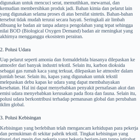
digunakan untuk mencuci serat, memutihkan, mewarnai, dan
kemudian membersihkan produk jadi. Bahan kimia dan pelarut lain
yang digunakan selama proses di atas bersifat sintetis. Bahan-bahan
tersebut tidak mudah terurai secara hayati. Seringkali air limbah
dibuang ke badan air tanpa adanya pengolahan yang tepat sehingga
nilai BOD (Biological Oxygen Demand) badan air meningkat yang
akhirnya mengganggu ekosistem perairan.
2. Polusi Udara
Uap pelarut seperti amonia dan formaldehida biasanya dilepaskan ke
atmosfer dari banyak industri tekstil. Selain itu, karbon dioksida
sebagai gas rumah kaca yang terkuat, dilepaskan ke atmosfer dalam
jumlah besar. Selain itu, kapas yang digunakan untuk tekstil
melepaskan debu kapas ke udara yang dapat membahayakan
kesehatan. Hal ini dapat menyebabkan penyakit pernafasan akut dan
emisi udara menyebabkan kerusakan pada flora dan fauna. Selain itu,
polusi udara berkontribusi terhadap pemanasan global dan perubahan
iklim global.
3. Polusi Kebisingan
Kebisingan yang berlebihan telah mengancam kehidupan para pekerja
dan pemukiman di sekitar pabrik tekstil. Tingkat kebisingan yang
tinggi dari mesin dan pekerja yang bekerja berjam-jam tanpa istirahat